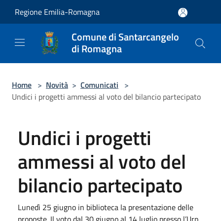
Salta al contenuto principale
Regione Emilia-Romagna
Comune di Santarcangelo
di Romagna
Home
>
Novità
>
Comunicati
>
Undici i progetti ammessi al voto del bilancio partecipato
Undici i progetti
ammessi al voto del
bilancio partecipato
Lunedì 25 giugno in biblioteca la presentazione delle
proposte. Il voto dal 30 giugno al 14 luglio presso l’Urp