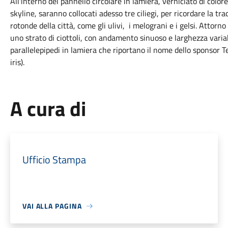
All'interno del pannello circolare in lamiera, verniciato di color
skyline, saranno collocati adesso tre ciliegi, per ricordare la tra
rotonde della città, come gli ulivi, i melograni e i gelsi. Attorn
uno strato di ciottoli, con andamento sinuoso e larghezza variabi
parallelepipedi in lamiera che riportano il nome dello sponsor Te
iris).
A cura di
Ufficio Stampa
VAI ALLA PAGINA