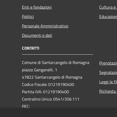
Enti e fondazioni
Cultura e
Politici
Educazion
Personale Amministrativo
Documenti e dati
CONTATTI
Comune di Santarcangelo di Romagna
Prenotaz
piazza Ganganelli, 1
Segnalazi
47822 Santarcangelo di Romagna
Leggi le 
Codice Fiscale: 01219190400
Richiesta
Partita IVA: 01219190400
Centralino Unico: 0541/356.111
PEC:
pec@pec.comune.santarcangelo.rn.it