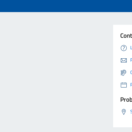
Cont
Prob