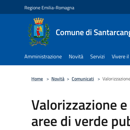
Salta al contenuto principale
Regione Emilia-Romagna
Comune di Santarcan
Amministrazione
Novità
Servizi
Vivere 
Home
>
Novità
>
Comunicati
>
Valorizzazion
Valorizzazione e
aree di verde pu