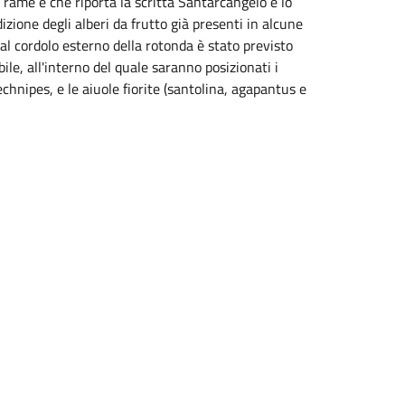
e rame e che riporta la scritta Santarcangelo e lo
dizione degli alberi da frutto già presenti in alcune
o al cordolo esterno della rotonda è stato previsto
le, all'interno del quale saranno posizionati i
chnipes, e le aiuole fiorite (santolina, agapantus e