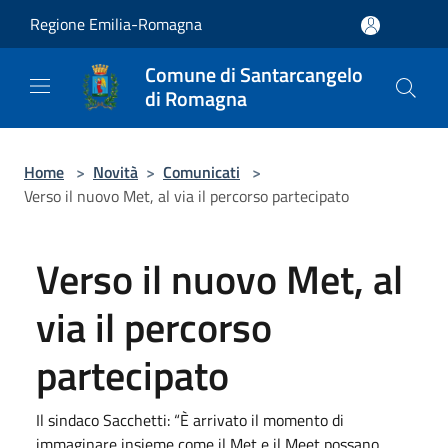
Salta al contenuto principale
Regione Emilia-Romagna
Comune di Santarcangelo
di Romagna
Home
>
Novità
>
Comunicati
>
Verso il nuovo Met, al via il percorso partecipato
Verso il nuovo Met, al
via il percorso
partecipato
Il sindaco Sacchetti: “È arrivato il momento di
immaginare insieme come il Met e il Meet possano