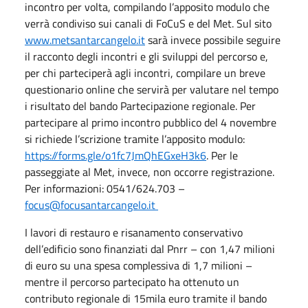
incontro per volta, compilando l’apposito modulo che
verrà condiviso sui canali di FoCuS e del Met. Sul sito
www.metsantarcangelo.it
sarà invece possibile seguire
il racconto degli incontri e gli sviluppi del percorso e,
per chi parteciperà agli incontri, compilare un breve
questionario online che servirà per valutare nel tempo
i risultato del bando Partecipazione regionale. Per
partecipare al primo incontro pubblico del 4 novembre
si richiede l’scrizione tramite l’apposito modulo:
https://forms.gle/o1fc7JmQhEGxeH3k6
. Per le
passeggiate al Met, invece, non occorre registrazione.
Per informazioni: 0541/624.703 –
focus@focusantarcangelo.it
I lavori di restauro e risanamento conservativo
dell’edificio sono finanziati dal Pnrr – con 1,47 milioni
di euro su una spesa complessiva di 1,7 milioni –
mentre il percorso partecipato ha ottenuto un
contributo regionale di 15mila euro tramite il bando