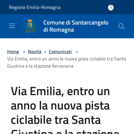
Salta al contenuto principale
Regione Emilia-Romagna
Comune di Santarcangelo
di Romagna
Home
>
Novità
>
Comunicati
>
Via Emilia, entro un anno la nuova pista ciclabile tra Santa
Giustina e la stazione ferroviaria
Via Emilia, entro un
anno la nuova pista
ciclabile tra Santa
Giustina e la stazione