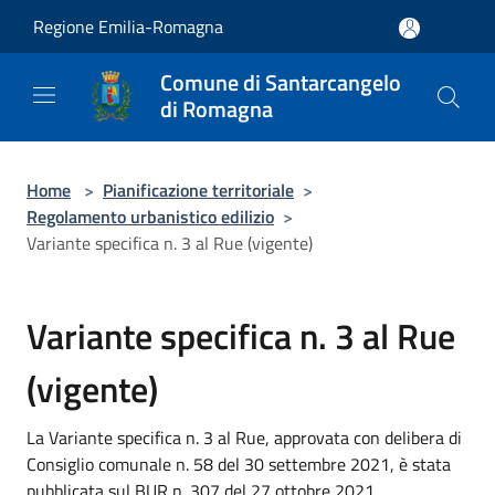
Salta al contenuto principale
Regione Emilia-Romagna
Comune di Santarcangelo
di Romagna
Home
>
Pianificazione territoriale
>
Regolamento urbanistico edilizio
>
Variante specifica n. 3 al Rue (vigente)
Variante specifica n. 3 al Rue
(vigente)
La Variante specifica n. 3 al Rue, approvata con delibera di
Consiglio comunale n. 58 del 30 settembre 2021, è stata
pubblicata sul BUR n. 307 del 27 ottobre 2021