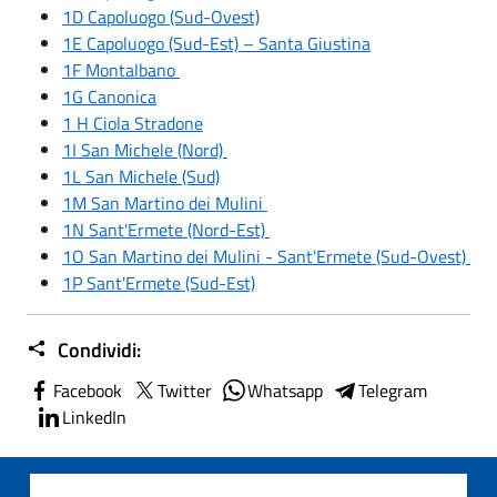
1D Capoluogo (Sud-Ovest)
1E Capoluogo (Sud-Est) – Santa Giustina
1F Montalbano
1G Canonica
1 H Ciola Stradone
1I San Michele (Nord)
1L San Michele (Sud)
1M San Martino dei Mulini
1N Sant'Ermete (Nord-Est)
1O San Martino dei Mulini - Sant'Ermete (Sud-Ovest)
1P Sant'Ermete (Sud-Est)
Condividi:
Facebook
Twitter
Whatsapp
Telegram
LinkedIn