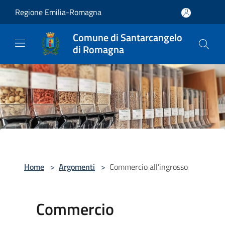
Salta al contenuto principale
Regione Emilia-Romagna
Comune di Santarcangelo
di Romagna
Home
>
Argomenti
>
Commercio all'ingrosso
Commercio