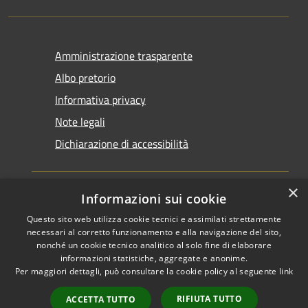
Amministrazione trasparente
Albo pretorio
Informativa privacy
Note legali
Dichiarazione di accessibilità
×
Informazioni sui cookie
Questo sito web utilizza cookie tecnici e assimilati strettamente
RSS
Copyright © 2026 • Comune di
necessari al corretto funzionamento e alla navigazione del sito,
Accessibilità
Santarcangelo di Romagna •
nonché un cookie tecnico analitico al solo fine di elaborare
informazioni statistiche, aggregate e anonime.
Privacy
Municipium
Powered by
•
Per maggiori dettagli, può consultare la cookie policy al seguente
link
Cookie
Accesso redazione
Mappa del sito
RIFIUTA TUTTO
ACCETTA TUTTO