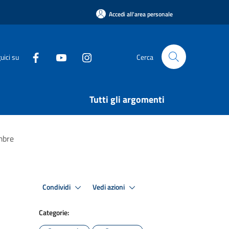
Accedi all'area personale
uici su
Cerca
Tutti gli argomenti
embre
Condividi
Vedi azioni
Categorie: