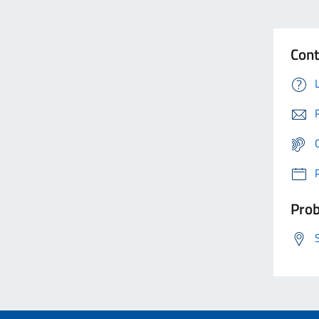
Cont
Prob