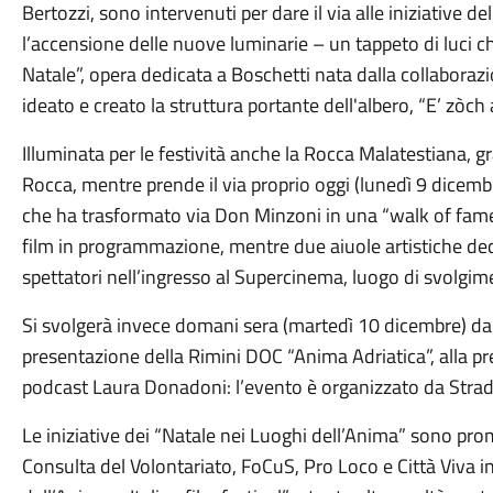
Bertozzi, sono intervenuti per dare il via alle iniziative d
l’accensione delle nuove luminarie – un tappeto di luci c
Natale”, opera dedicata a Boschetti nata dalla collabora
ideato e creato la struttura portante dell'albero, “E’ zòch
Illuminata per le festività anche la Rocca Malatestiana, gr
Rocca, mentre prende il via proprio oggi (lunedì 9 dicembr
che ha trasformato via Don Minzoni in una “walk of fame”
film in programmazione, mentre due aiuole artistiche d
spettatori nell’ingresso al Supercinema, luogo di svolgime
Si svolgerà invece domani sera (martedì 10 dicembre) dal
presentazione della Rimini DOC “Anima Adriatica”, alla pres
podcast Laura Donadoni: l’evento è organizzato da Strada d
Le iniziative dei “Natale nei Luoghi dell’Anima” sono 
Consulta del Volontariato, FoCuS, Pro Loco e Città Viva in