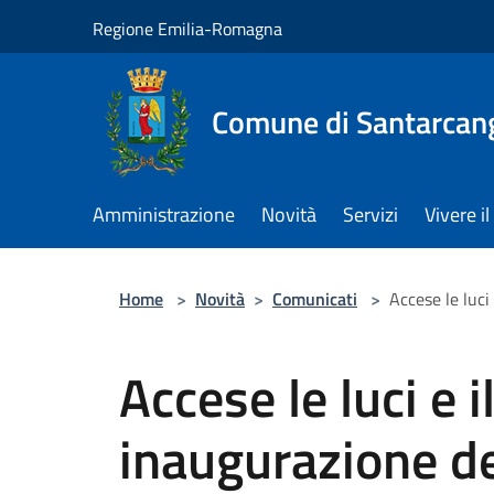
Salta al contenuto principale
Regione Emilia-Romagna
Comune di Santarcan
Amministrazione
Novità
Servizi
Vivere 
Home
>
Novità
>
Comunicati
>
Accese le luci
Accese le luci e i
inaugurazione de