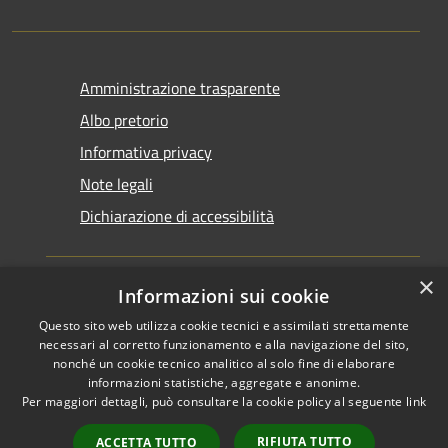
Amministrazione trasparente
Albo pretorio
Informativa privacy
Note legali
Dichiarazione di accessibilità
×
Informazioni sui cookie
Questo sito web utilizza cookie tecnici e assimilati strettamente
RSS
Copyright © 2026 • Comune di
necessari al corretto funzionamento e alla navigazione del sito,
Accessibilità
Santarcangelo di Romagna •
nonché un cookie tecnico analitico al solo fine di elaborare
informazioni statistiche, aggregate e anonime.
Privacy
Municipium
Powered by
•
Per maggiori dettagli, può consultare la cookie policy al seguente
link
Cookie
Accesso redazione
Mappa del sito
RIFIUTA TUTTO
ACCETTA TUTTO