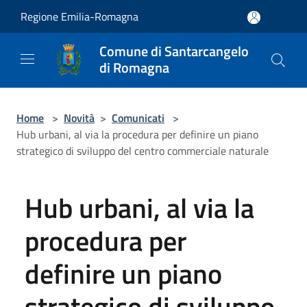
Salta al contenuto principale
Regione Emilia-Romagna
Comune di Santarcangelo
di Romagna
Home
>
Novità
>
Comunicati
>
Hub urbani, al via la procedura per definire un piano
strategico di sviluppo del centro commerciale naturale
Hub urbani, al via la
procedura per
definire un piano
strategico di sviluppo