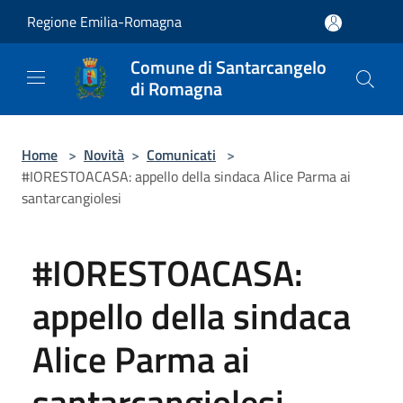
Salta al contenuto principale
Regione Emilia-Romagna
Comune di Santarcangelo
di Romagna
Home
>
Novità
>
Comunicati
>
#IORESTOACASA: appello della sindaca Alice Parma ai
santarcangiolesi
#IORESTOACASA:
appello della sindaca
Alice Parma ai
santarcangiolesi