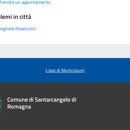
Prenota un appuntamento
lemi in città
Segnala disservizio
L'app di Municipium
Comune di Santarcangelo di
Romagna