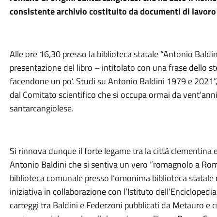
consistente archivio costituito da documenti di lavoro 
Alle ore 16,30 presso la biblioteca statale “Antonio Baldini
presentazione del libro – intitolato con una frase dello st
facendone un po’. Studi su Antonio Baldini 1979 e 2021”,
dal Comitato scientifico che si occupa ormai da vent’ann
santarcangiolese.
Si rinnova dunque il forte legame tra la città clementina 
Antonio Baldini che si sentiva un vero “romagnolo a Ro
biblioteca comunale presso l’omonima biblioteca statale
iniziativa in collaborazione con l’Istituto dell’Enciclopedi
carteggi tra Baldini e Federzoni pubblicati da Metauro e 