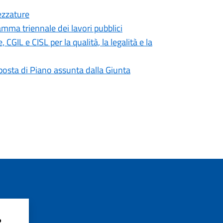
ezzature
mma triennale dei lavori pubblici
IL e CISL per la qualità, la legalità e la
roposta di Piano assunta dalla Giunta
?