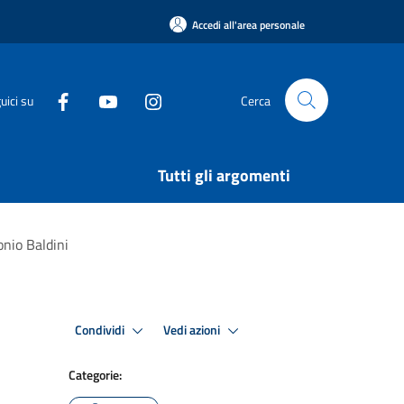
Accedi all'area personale
uici su
Cerca
Tutti gli argomenti
onio Baldini
Condividi
Vedi azioni
Categorie: