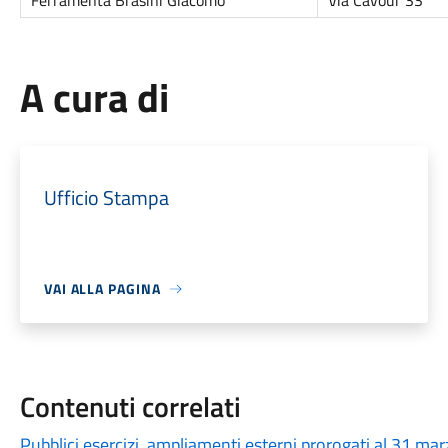
Ferramenta Brasini Giacomo
Via Cavour 33
A cura di
Ufficio Stampa
VAI ALLA PAGINA
Contenuti correlati
Pubblici esercizi, ampliamenti esterni prorogati al 31 ma