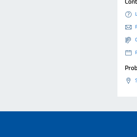
Cont
Prob