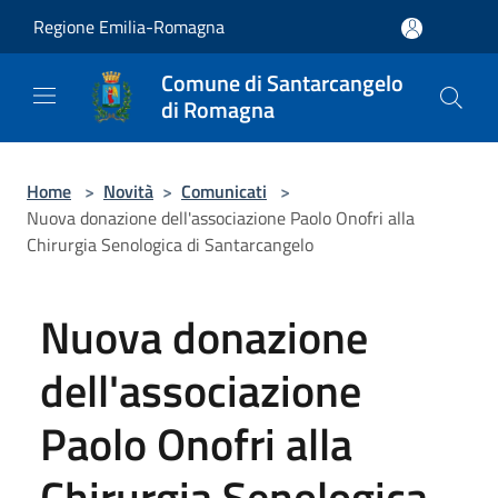
Salta al contenuto principale
Regione Emilia-Romagna
Comune di Santarcangelo
di Romagna
Home
>
Novità
>
Comunicati
>
Nuova donazione dell'associazione Paolo Onofri alla
Chirurgia Senologica di Santarcangelo
Nuova donazione
dell'associazione
Paolo Onofri alla
Chirurgia Senologica