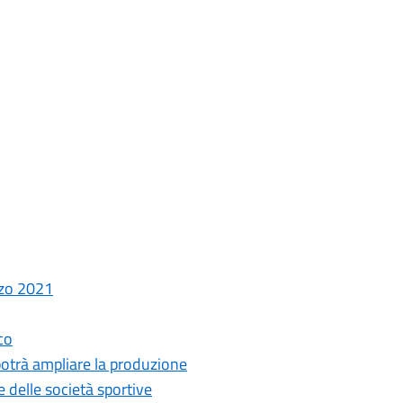
rzo 2021
co
 potrà ampliare la produzione
e delle società sportive