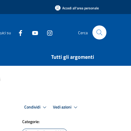
Accedi all'area personale
uici su
Cerca
Tutti gli argomenti
i
Condividi
Vedi azioni
Categorie: