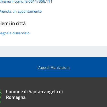
Chiama il comune 0541/356.111
Prenota un appuntamento
lemi in città
Segnala disservizio
L'app di Municipium
Comune di Santarcangelo di
Romagna