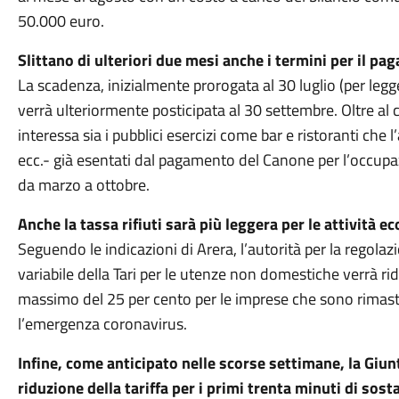
50.000 euro.
Slittano di ulteriori due mesi anche i termini per il pa
La scadenza, inizialmente prorogata al 30 luglio (per legg
verrà ulteriormente posticipata al 30 settembre. Oltre 
interessa sia i pubblici esercizi come bar e ristoranti che l
ecc.- già esentati dal pagamento del Canone per l’occupaz
da marzo a ottobre.
Anche la tassa rifiuti sarà più leggera per le attività
Seguendo le indicazioni di Arera, l’autorità per la regolaz
variabile della Tari per le utenze non domestiche verrà r
massimo del 25 per cento per le imprese che sono rimas
l’emergenza coronavirus.
Infine, come anticipato nelle scorse settimane, la Giu
riduzione della tariffa per i primi trenta minuti di sos