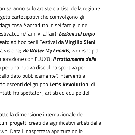
 saranno solo artiste e artisti della regione
getti partecipativi che coinvolgono gli
ndaga cosa è accaduto in sei famiglie nel
stival.com/family-affair);
Lezioni sul corpo
to ad hoc per il Festival da
Virgilio Sieni
la visione;
Be Water My Friends,
workshop di
ollaborazione con FLUXO;
Il trattamento delle
per una nuova disciplina sportiva per
ballo dato pubblicamente”. Interventi a
adolescenti del gruppo
Let’s Revolution!
di
tatti fra spettatori, artisti ed equipe del
tto la dimensione internazionale del
ni progetti creati da significativi artisti della
n. Data l’inaspettata apertura delle