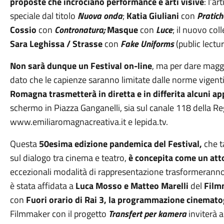
proposte che incrociano performance e arti visive
: l’a
speciale dal titolo
Nuova onda
;
Katia Giuliani
con
Pratich
Cossio
con
Contronatura;
Masque
con
Luce
; il nuovo col
Sara Leghissa / Strasse
con
Fake Uniforms
(public lectu
Non sarà dunque un Festival on-line
, ma per dare maggi
dato che le capienze saranno limitate dalle norme vigenti
Romagna trasmetterà in diretta e in differita alcuni
schermo in Piazza Ganganelli, sia sul canale 118 della Re
www.emiliaromagnacreativa.it e lepida.tv.
Questa
50esima edizione pandemica del Festival,
che t
sul dialogo tra cinema e teatro,
è concepita come un att
eccezionali modalità di rappresentazione trasformeranno
è stata affidata a
Luca Mosso e Matteo Marelli
del
Film
con
Fuori orario di Rai 3, la programmazione cinematog
Filmmaker con il progetto
Transfert per kamera
inviterà a