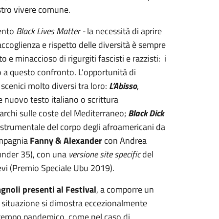
ostro vivere comune.
mento
Black Lives Matter -
la necessità di aprire
ccoglienza e rispetto delle diversità è sempre
e minaccioso di rigurgiti fascisti e razzisti: i
o a questo confronto. L’opportunità di
 scenici molto diversi tra loro:
L’Abisso
,
nuovo testo italiano o scrittura
barchi sulle coste del Mediterraneo;
Black Dick
so strumentale del corpo degli afroamericani da
ompagnia
Fanny & Alexander
con Andrea
under 35), con una
versione site specific
del
evi (Premio Speciale Ubu 2019).
agnoli presenti al Festival
, a comporre un
e situazione si dimostra eccezionalmente
 in tempo pandemico, come nel caso di