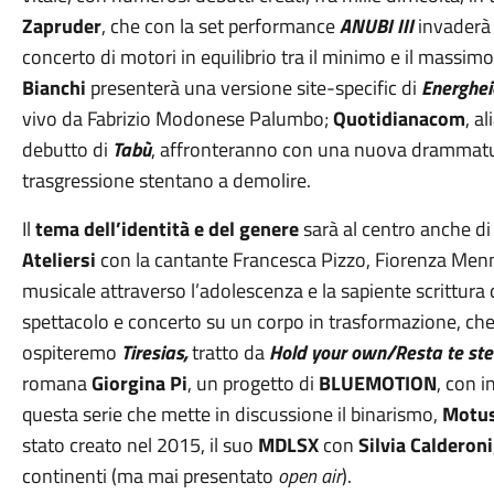
Zapruder
, che con la set performance
ANUBI III
invaderà 
concerto di motori in equilibrio tra il minimo e il massimo
Bianchi
presenterà una versione site-specific di
Energhei
vivo da Fabrizio Modonese Palumbo;
Quotidianacom
, a
debutto di
Tabù
, affronteranno con una nuova drammaturg
trasgressione stentano a demolire.
Il
tema dell’identità e del genere
sarà al centro anche d
Ateliersi
con la cantante Francesca Pizzo, Fiorenza Men
musicale attraverso l’adolescenza e la sapiente scrittura 
spettacolo e concerto su un corpo in trasformazione, che viv
ospiteremo
Tiresias,
tratto da
Hold your own/Resta te st
romana
Giorgina Pi
, un progetto di
BLUEMOTION
, con 
questa serie che mette in discussione il binarismo,
Motu
stato creato nel 2015, il suo
MDLSX
con
Silvia Calderoni
continenti (ma mai presentato
open air
).