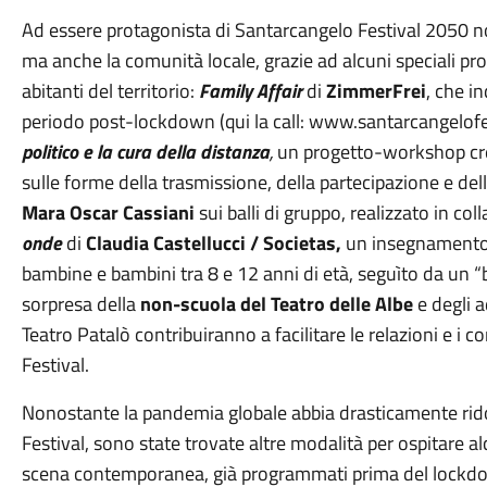
Ad essere protagonista di Santarcangelo Festival 2050 non
ma anche la comunità locale, grazie ad alcuni speciali pro
abitanti del territorio:
Family Affair
di
ZimmerFrei
, che i
periodo post-lockdown (qui la call: www.santarcangelofe
politico e la cura della distanza
,
un progetto-workshop crea
sulle forme della trasmissione, della partecipazione e del
Mara Oscar Cassiani
sui balli di gruppo, realizzato in c
onde
di
Claudia Castellucci / Societas,
un insegnamento 
bambine e bambini tra 8 e 12 anni di età, seguìto da un “
sorpresa della
non-scuola del Teatro delle Albe
e degli 
Teatro Patalò contribuiranno a facilitare le relazioni e i con
Festival.
Nonostante la pandemia globale abbia drasticamente rido
Festival, sono state trovate altre modalità per ospitare alcu
scena contemporanea, già programmati prima del lockdow