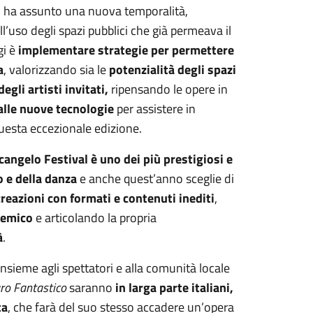
,
ha assunto una nuova temporalità,
’uso degli spazi pubblici che già permeava il
i è
implementare strategie per permettere
a
, valorizzando sia le
potenzialità degli spazi
degli artisti invitati,
ripensando le opere in
dalle nuove tecnologie
per assistere in
questa eccezionale edizione.
cangelo Festival è
uno dei più prestigiosi e
 e della danza
e anche quest’anno sceglie di
creazioni con formati e contenuti inediti
,
demico
e articolando la propria
à
.
 insieme agli spettatori e alla comunità locale
ro Fantastico
saranno
in larga parte italiani,
ta
, che farà del suo stesso accadere un’opera