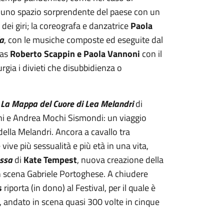
uno spazio sorprendente del paese con un
 dei giri; la coreografa e danzatrice
Paola
a
, con le musiche composte ed eseguite dal
lias
Roberto Scappin e Paola Vannoni
con il
ia i divieti che disubbidienza o
i
La Mappa del Cuore di Lea Melandri
di
ni e Andrea Mochi Sismondi: un viaggio
della Melandri. Ancora a cavallo tra
e più sessualità e più età in una vita,
essa
di
Kate Tempest
, nuova creazione della
in scena Gabriele Portoghese. A chiudere
s
riporta (in dono) al Festival, per il quale è
, andato in scena quasi 300 volte in cinque