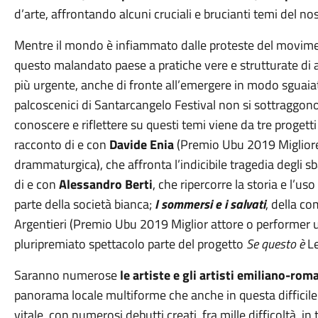
d’arte, affrontando alcuni cruciali e brucianti temi del n
Mentre il mondo è infiammato dalle proteste del movi
questo malandato paese a pratiche vere e strutturate di a
più urgente, anche di fronte all’emergere in modo sguaiato 
palcoscenici di Santarcangelo Festival non si sottraggon
conoscere e riflettere su questi temi viene da tre progetti
racconto di e con
Davide Enia
(Premio Ubu 2019 Migliore 
drammaturgica), che affronta l’indicibile tragedia degli s
di e con
Alessandro Berti
, che ripercorre la storia e l’u
parte della società bianca;
I sommersi e i salvati
, della c
Argentieri (Premio Ubu 2019 Miglior attore o performer 
pluripremiato spettacolo parte del progetto
Se questo è
L
Saranno numerose
le artiste e gli artisti emiliano-rom
panorama locale multiforme che anche in questa difficil
vitale, con numerosi debutti creati, fra mille difficoltà,