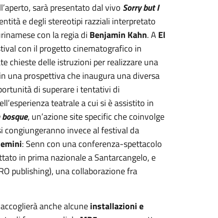
ll’aperto, sarà presentato dal vivo
Sorry but I
tità e degli stereotipi razziali interpretato
rinamese con la regia di
Benjamin Kahn
. A
El
ival con il progetto cinematografico in
te chieste delle istruzioni per realizzare una
 in una prospettiva che inaugura una diversa
portunità di superare i tentativi di
’esperienza teatrale a cui si è assistito in
n bosque
, un’azione site specific che coinvolge
i congiungeranno invece al festival da
Gemini
: Senn con una conferenza-spettacolo
ttato in prima nazionale a Santarcangelo, e
RO publishing), una collaborazione fra
al accoglierà anche alcune
installazioni e