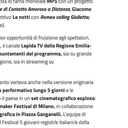
rtista di fama mondiale
MP5
con un progetto
e di Contatto Amoroso a Distanza
,
Giacomo
lettivo
Le notti
con
Romeo calling Giulietta;
re)
.
or opportunità di fruizione agli spettatori,
, il canale
Lepida TV della Regione Emilia-
 appuntamenti del programma,
sia su grande
gione, sia in streaming su
anto verteva anche nella versione originaria
o performativo lungo 5 giorni
e le
 il paese in un
set cinematografico esploso
:
maker Festival di Milano,
in collaborazione
rafica in Piazza Ganganelli.
L’equipe di
l Festival 5 giovani registi/e italiani/e della