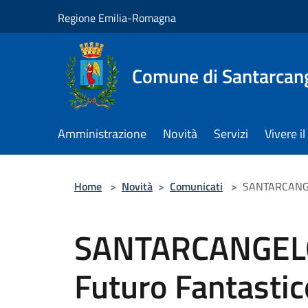
Salta al contenuto principale
Regione Emilia-Romagna
Comune di Santarcan
Amministrazione
Novità
Servizi
Vivere 
Home
>
Novità
>
Comunicati
>
SANTARCANGEL
SANTARCANGELO
Futuro Fantastic