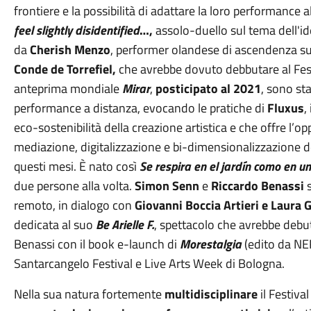
frontiere e la possibilità di adattare la loro performance a
feel slightly disidentified
…,
assolo-duello sul tema dell'iden
da
Cherish Menzo
, performer olandese di ascendenza su
Conde de Torrefiel,
che avrebbe dovuto debbutare al Fest
anteprima mondiale
Mirar
,
posticipato al 2021
, sono sta
performance a distanza, evocando le pratiche di
Fluxus
,
eco-sostenibilità della creazione artistica e che offre l’op
mediazione, digitalizzazione e bi-dimensionalizzazione dell
questi mesi. È nato così
Se respira en el jardín como en u
due persone alla volta.
Simon Senn
e
Riccardo Benassi
s
remoto, in dialogo con
Giovanni Boccia Artieri e Laura 
dedicata al suo
Be Arielle F.
, spettacolo che avrebbe debu
Benassi con il book e-launch di
Morestalgia
(edito da NE
Santarcangelo Festival e Live Arts Week di Bologna.
Nella sua natura fortemente
multidisciplinare
il Festiv