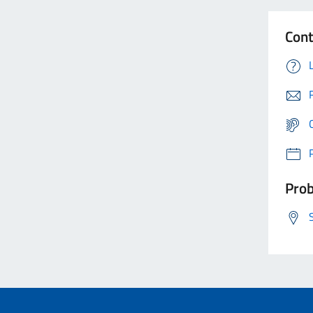
Cont
Prob