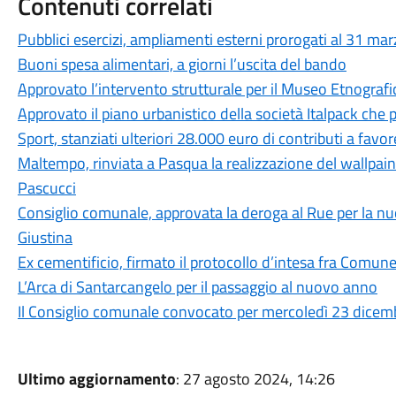
Contenuti correlati
Pubblici esercizi, ampliamenti esterni prorogati al 31 ma
Buoni spesa alimentari, a giorni l’uscita del bando
Approvato l’intervento strutturale per il Museo Etnografi
Approvato il piano urbanistico della società Italpack che
Sport, stanziati ulteriori 28.000 euro di contributi a favor
Maltempo, rinviata a Pasqua la realizzazione del wallpaint
Pascucci
Consiglio comunale, approvata la deroga al Rue per la nu
Giustina
Ex cementificio, firmato il protocollo d’intesa fra Comune 
L’Arca di Santarcangelo per il passaggio al nuovo anno
Il Consiglio comunale convocato per mercoledì 23 dicemb
Ultimo aggiornamento
: 27 agosto 2024, 14:26