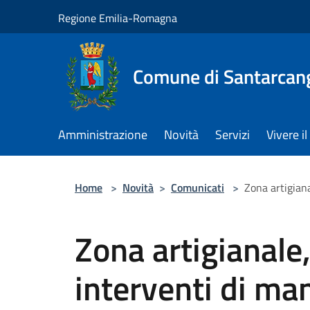
Salta al contenuto principale
Regione Emilia-Romagna
Comune di Santarcan
Amministrazione
Novità
Servizi
Vivere 
Home
>
Novità
>
Comunicati
>
Zona artigiana
Zona artigianale,
interventi di ma