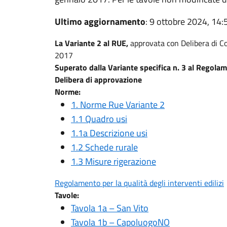
Ultimo aggiornamento
: 9 ottobre 2024, 14:
La Variante 2 al RUE,
approvata con Delibera di Co
2017
Superato dalla Variante specifica n. 3 al Regolam
Delibera di approvazione
Norme:
1. Norme Rue Variante 2
1.1 Quadro usi
1.1a Descrizione usi
1.2 Schede rurale
1.3 Misure rigerazione
Regolamento per la qualità degli interventi edilizi
Tavole:
Tavola 1a – San Vito
Tavola 1b – CapoluogoNO