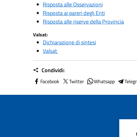
Risposta alle Osservazioni
Risposta ai pareri degli Enti
Risposta alle riserve della Provincia
Valsat:
Dichiarazione di sintesi
Valsat
Condividi:
Facebook
Twitter
Whatsapp
Teleg