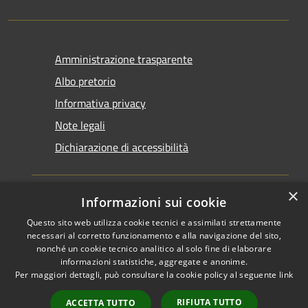
Amministrazione trasparente
Albo pretorio
Informativa privacy
Note legali
Dichiarazione di accessibilità
×
Informazioni sui cookie
Questo sito web utilizza cookie tecnici e assimilati strettamente
RSS
Copyright © 2026 • Comune di
necessari al corretto funzionamento e alla navigazione del sito,
Accessibilità
Santarcangelo di Romagna •
nonché un cookie tecnico analitico al solo fine di elaborare
informazioni statistiche, aggregate e anonime.
Privacy
Municipium
Powered by
•
Per maggiori dettagli, può consultare la cookie policy al seguente
link
Cookie
Accesso redazione
Mappa del sito
RIFIUTA TUTTO
ACCETTA TUTTO