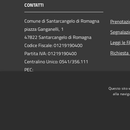
CONTATTI
Comune di Santarcangelo di Romagna
Prenotaz
piazza Ganganelli, 1
Segnalazi
47822 Santarcangelo di Romagna
Leggi le 
Codice Fiscale: 01219190400
Richiesta
Partita IVA: 01219190400
Centralino Unico: 0541/356.111
PEC:
pec@pec.comune.santarcangelo.rn.it
Questo sito 
alla navig
RSS
Accessibilità
Privacy
Cookie
Mappa de
Piano di miglioramento