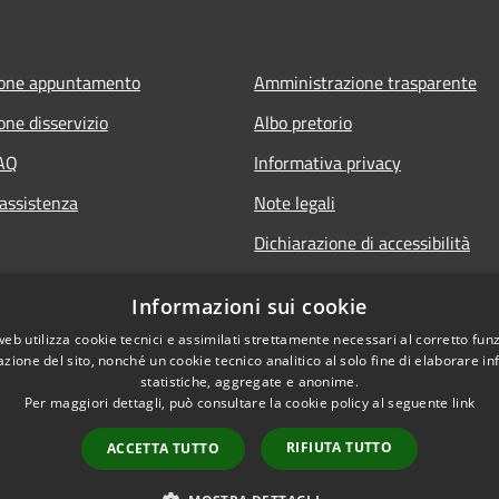
ione appuntamento
Amministrazione trasparente
one disservizio
Albo pretorio
FAQ
Informativa privacy
 assistenza
Note legali
Dichiarazione di accessibilità
Informazioni sui cookie
web utilizza cookie tecnici e assimilati strettamente necessari al corretto fu
azione del sito, nonché un cookie tecnico analitico al solo fine di elaborare i
statistiche, aggregate e anonime.
Per maggiori dettagli, può consultare la cookie policy al seguente
link
RIFIUTA TUTTO
ACCETTA TUTTO
l sito
FAQ
Copyright © 2026 • Comune 