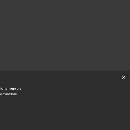
×
nzionamento e
nformazioni
Municipium
di Santarcangelo di Romagna • Powered by
•
Accesso redazione