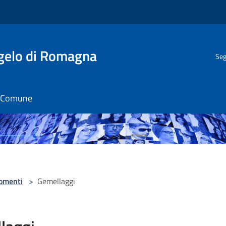
gelo di Romagna
Seg
il Comune
omenti
>
Gemellaggi