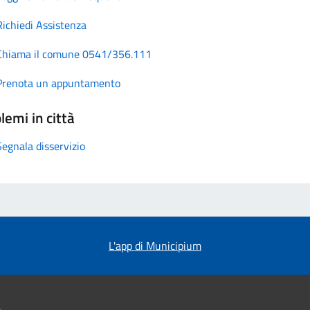
Richiedi Assistenza
Chiama il comune 0541/356.111
Prenota un appuntamento
lemi in città
Segnala disservizio
L'app di Municipium