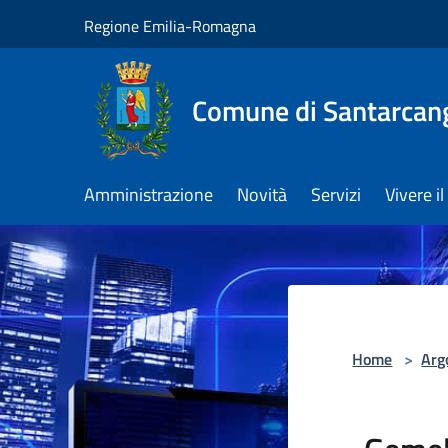
Salta al contenuto principale
Regione Emilia-Romagna
Comune di Santarcan
Amministrazione
Novità
Servizi
Vivere 
Home
>
Arg