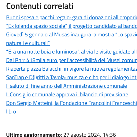
Contenuti correlati
Buoni spesa e pacchi regalo: gara di donazioni all’empori
“Ex Iolanda spazio sociale”, il progetto candidato al band
Giovedì 5 gennaio al Musas inaugura la mostra “Lo spazio
naturali e culturali”
“Era una notte buia e luminosa”, al via le visite guidate al
Dal Pnrr 418mila euro per l’accessibilità dei Musei comun
Riaperta piazza Balacchi, in vigore la nuova regolamenta
SanTrap e D(i)ritti a Tavola: musica e cibo per il dialogo i
Il saluto di fine anno dell’Amministrazione comunale
Il Consiglio comunale approva il bilancio di previsione
Don Sergio Matteini, la Fondazione Francolini Franceschi
libro
Ultimo aggiornamento
: 27 agosto 2024, 14:36