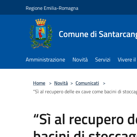
Salta al contenuto principale
Regione Emilia-Romagna
Comune di Santarcan
Amministrazione
Novità
Servizi
Vivere 
Home
>
Novità
>
Comunicati
>
“Sì al recupero delle ex cave come bacini di stocc
“Sì al recupero 
bacini di stoccag