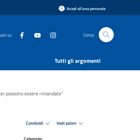
Accedi all'area personale
uici su
Cerca
Tutti gli argomenti
 non possono essere rimandate”
Condividi
Vedi azioni
Categorie: