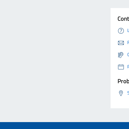
Cont
Prob