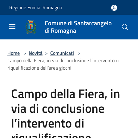
Salta al contenuto principale
Regione Emilia-Romagna
Comune di Santarcangelo
di Romagna
Home
>
Novità
>
Comunicati
>
Campo della Fiera, in via di conclusione l’intervento di
riqualificazione dell’area giochi
Campo della Fiera, in
via di conclusione
l’intervento di
riqualificazione