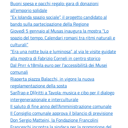
Buoni spesa e pacchi regalo: gara di donazioni
all’emporio solidale
“Ex Iolanda spazio sociale”, il progetto candidato al
bando sulla partecipazione della Regione
Giovedì 5 gennaio al Musas inaugura la mostra “Lo
spazio del tempo. Calendari romani tra ritmi naturali e
culturali”
“Era una notte buia e luminosa”, al via le visite guidate
alla mostra di Fabrizio Corneli in centro storico
Dal Pnrr 418mila euro per l’accessibilità dei Musei
comunali
Riaperta piazza Balacchi, in vigore la nuova
regolamentazione della sosta
SanTrap e D(i)ritti a Tavola: musica e cibo per il dialogo
intergenerazionale e interculturale
Il saluto di fine anno dell’Amministrazione comunale
Il Consiglio comunale approva il bilancio di previsione
Don Sergio Matteini, la Fondazione Francolini
Franceschi incontra la sindaca per la promozione del