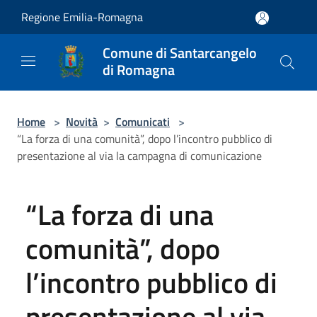
Salta al contenuto principale
Regione Emilia-Romagna
Comune di Santarcangelo
di Romagna
Home
>
Novità
>
Comunicati
>
“La forza di una comunità”, dopo l’incontro pubblico di
presentazione al via la campagna di comunicazione
“La forza di una
comunità”, dopo
l’incontro pubblico di
presentazione al via