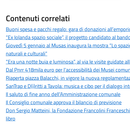
Contenuti correlati
Buoni spesa e pacchi regalo: gara di donazioni all’empori
“Ex Iolanda spazio sociale”, il progetto candidato al band
Giovedì 5 gennaio al Musas inaugura la mostra “Lo spazio
naturali e culturali”
“Era una notte buia e luminosa”, al via le visite guidate al
Dal Pnrr 418mila euro per l’accessibilità dei Musei comun
Riaperta piazza Balacchi, in vigore la nuova regolamenta
SanTrap e D(i)ritti a Tavola: musica e cibo per il dialogo i
Il saluto di fine anno dell’Amministrazione comunale
Il Consiglio comunale approva il bilancio di previsione
Don Sergio Matteini, la Fondazione Francolini Franceschi
libro