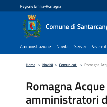
Salta al contenuto principale
Regione Emilia-Romagna
Comune di Santarcan
Amministrazione
Novità
Servizi
Vivere 
Home
>
Novità
>
Comunicati
>
Romagna Acque
Romagna Acque h
amministratori d