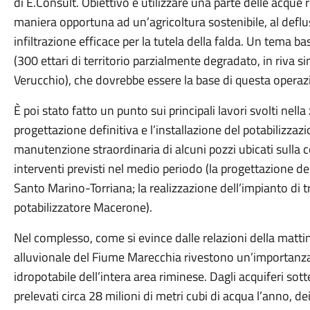
di E.Consult. Obiettivo è utilizzare una parte delle acque 
maniera opportuna ad un’agricoltura sostenibile, al deflu
infiltrazione efficace per la tutela della falda. Un tema ba
(300 ettari di territorio parzialmente degradato, in riva 
Verucchio), che dovrebbe essere la base di questa operaz
È poi stato fatto un punto sui principali lavori svolti nel
progettazione definitiva e l’installazione del potabilizzaz
manutenzione straordinaria di alcuni pozzi ubicati sulla c
interventi previsti nel medio periodo (la progettazione d
Santo Marino-Torriana; la realizzazione dell’impianto di
potabilizzatore Macerone).
Nel complesso, come si evince dalle relazioni della mattin
alluvionale del Fiume Marecchia rivestono un’importanza
idropotabile dell’intera area riminese. Dagli acquiferi so
prelevati circa 28 milioni di metri cubi di acqua l’anno, dei