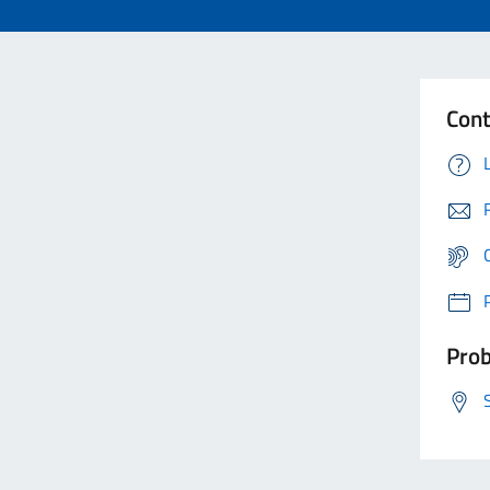
Cont
Prob