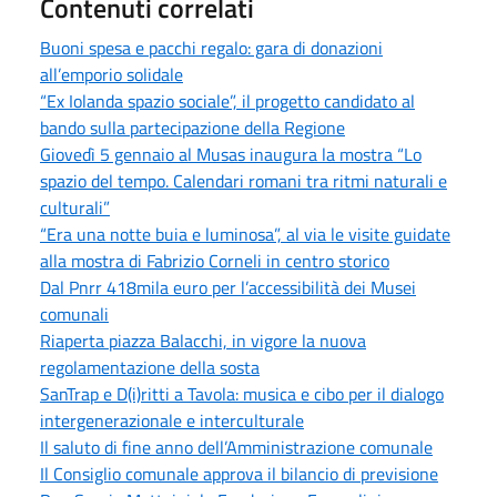
Contenuti correlati
Buoni spesa e pacchi regalo: gara di donazioni
all’emporio solidale
“Ex Iolanda spazio sociale”, il progetto candidato al
bando sulla partecipazione della Regione
Giovedì 5 gennaio al Musas inaugura la mostra “Lo
spazio del tempo. Calendari romani tra ritmi naturali e
culturali”
“Era una notte buia e luminosa”, al via le visite guidate
alla mostra di Fabrizio Corneli in centro storico
Dal Pnrr 418mila euro per l’accessibilità dei Musei
comunali
Riaperta piazza Balacchi, in vigore la nuova
regolamentazione della sosta
SanTrap e D(i)ritti a Tavola: musica e cibo per il dialogo
intergenerazionale e interculturale
Il saluto di fine anno dell’Amministrazione comunale
Il Consiglio comunale approva il bilancio di previsione