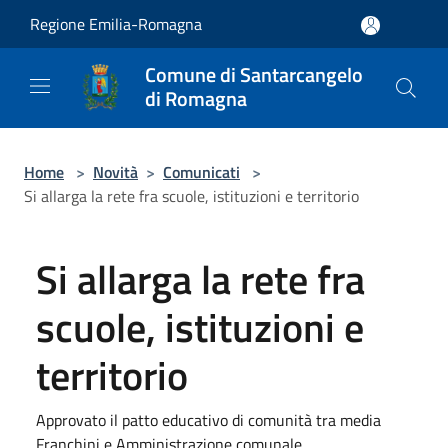
Salta al contenuto principale
Regione Emilia-Romagna
Comune di Santarcangelo
di Romagna
Home
>
Novità
>
Comunicati
>
Si allarga la rete fra scuole, istituzioni e territorio
Si allarga la rete fra
scuole, istituzioni e
territorio
Approvato il patto educativo di comunità tra media
Franchini e Amministrazione comunale