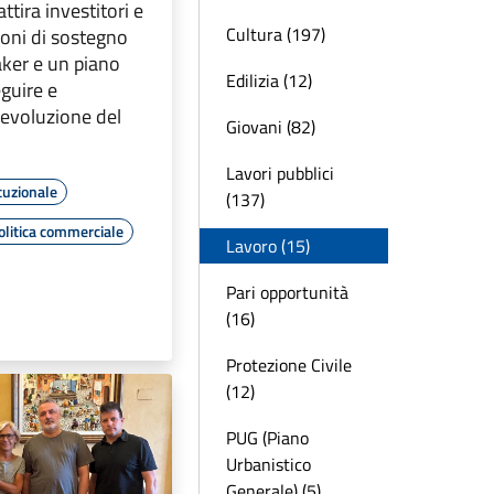
ttira investitori e
Cultura (197)
ioni di sostegno
aker e un piano
Edilizia (12)
eguire e
evoluzione del
Giovani (82)
Lavori pubblici
tuzionale
(137)
olitica commerciale
Lavoro (15)
Pari opportunità
(16)
Protezione Civile
(12)
PUG (Piano
Urbanistico
Generale) (5)