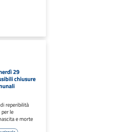
nerdì 29
ibili chiusure
omunali
 di reperibilità
 per le
 nascita e morte
tuzionale