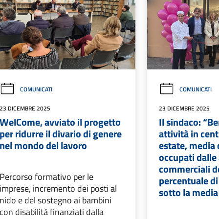
COMUNICATI
COMUNICATI
23 DICEMBRE 2025
23 DICEMBRE 2025
WelCome, avviato il progetto
Il sindaco: “B
per ridurre il divario di genere
attività in cen
nel mondo del lavoro
estate, media 
occupati dalle 
commerciali de
Percorso formativo per le
percentuale di l
imprese, incremento dei posti al
sotto la media
nido e del sostegno ai bambini
con disabilità finanziati dalla