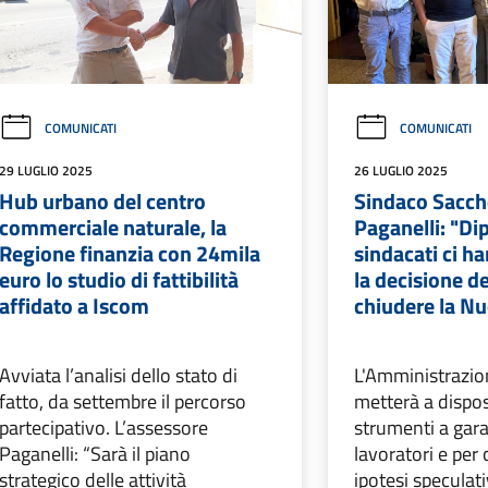
COMUNICATI
COMUNICATI
29 LUGLIO 2025
26 LUGLIO 2025
Hub urbano del centro
Sindaco Sacche
commerciale naturale, la
Paganelli: "Di
Regione finanzia con 24mila
sindacati ci h
euro lo studio di fattibilità
la decisione de
affidato a Iscom
chiudere la N
Avviata l’analisi dello stato di
L'Amministrazi
fatto, da settembre il percorso
metterà a disposi
partecipativo. L’assessore
strumenti a gara
Paganelli: “Sarà il piano
lavoratori e per
strategico delle attività
ipotesi speculat