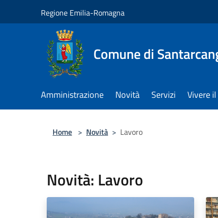
Salta al contenuto principale
Regione Emilia-Romagna
Comune di Santarcan
Amministrazione
Novità
Servizi
Vivere 
Home
>
Novità
>
Lavoro
Novità: Lavoro