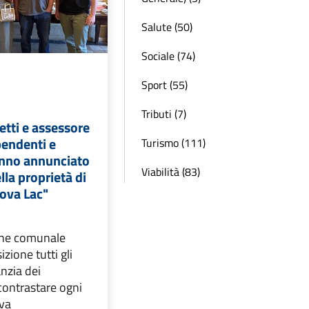
Salute (50)
Sociale (74)
Sport (55)
Tributi (7)
tti e assessore
pendenti e
Turismo (111)
anno annunciato
Viabilità (83)
lla proprietà di
uova Lac"
one comunale
zione tutti gli
nzia dei
 contrastare ogni
iva