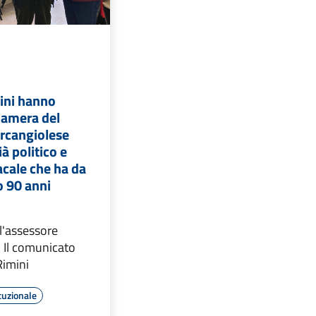
mini hanno
Camera del
arcangiolese
ià politico e
acale che ha da
 90 anni
l'assessore
. Il comunicato
Rimini
tuzionale