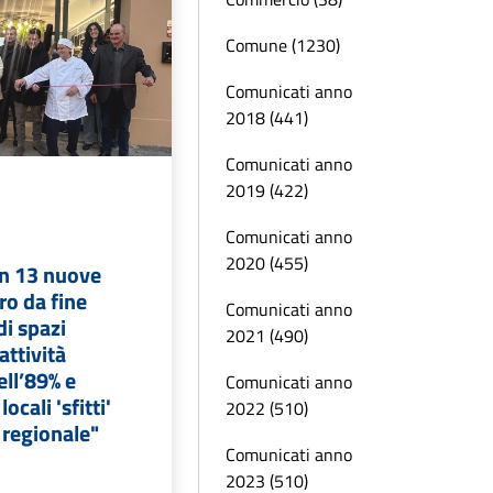
Comune (1230)
Comunicati anno
2018 (441)
Comunicati anno
2019 (422)
Comunicati anno
2020 (455)
en 13 nuove
tro da fine
Comunicati anno
di spazi
2021 (490)
attività
ll’89% e
Comunicati anno
ocali 'sfitti'
2022 (510)
 regionale"
Comunicati anno
2023 (510)