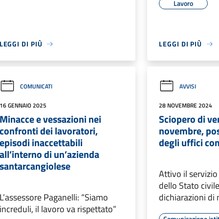
Lavoro
LEGGI DI PIÙ
LEGGI DI PIÙ
COMUNICATI
AVVISI
16 GENNAIO 2025
28 NOVEMBRE 2024
Minacce e vessazioni nei
Sciopero di ve
confronti dei lavoratori,
novembre, poss
episodi inaccettabili
degli uffici c
all’interno di un’azienda
santarcangiolese
Attivo il servizio
dello Stato civile
L’assessore Paganelli: “Siamo
dichiarazioni di
increduli, il lavoro va rispettato”
Comunicazione isti