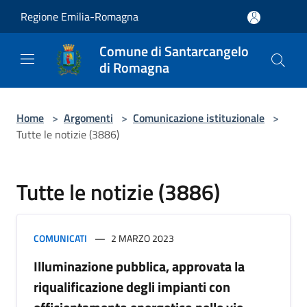
Salta al contenuto principale
Regione Emilia-Romagna
Comune di Santarcangelo
di Romagna
Home
>
Argomenti
>
Comunicazione istituzionale
>
Tutte le notizie (3886)
Tutte le notizie (3886)
COMUNICATI
2 MARZO 2023
Illuminazione pubblica, approvata la
riqualificazione degli impianti con