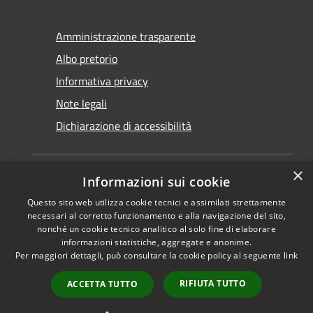
Amministrazione trasparente
Albo pretorio
Informativa privacy
Note legali
Dichiarazione di accessibilità
×
Informazioni sui cookie
Questo sito web utilizza cookie tecnici e assimilati strettamente
RSS
Copyright © 2026 • Comune di
necessari al corretto funzionamento e alla navigazione del sito,
Accessibilità
Santarcangelo di Romagna •
nonché un cookie tecnico analitico al solo fine di elaborare
informazioni statistiche, aggregate e anonime.
Privacy
Municipium
Powered by
•
Per maggiori dettagli, può consultare la cookie policy al seguente
link
Cookie
Accesso redazione
Mappa del sito
RIFIUTA TUTTO
ACCETTA TUTTO
FAQ