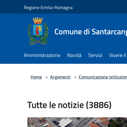
Salta al contenuto principale
Regione Emilia-Romagna
Comune di Santarcan
Amministrazione
Novità
Servizi
Vivere 
Home
>
Argomenti
>
Comunicazione istituzio
Tutte le notizie (3886)