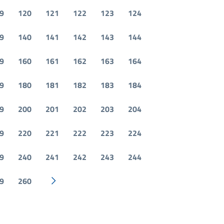
9
120
121
122
123
124
9
140
141
142
143
144
9
160
161
162
163
164
9
180
181
182
183
184
9
200
201
202
203
204
9
220
221
222
223
224
9
240
241
242
243
244
9
260
Pagina successiva