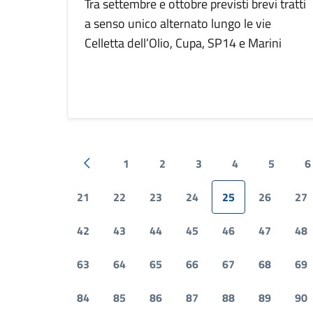
Tra settembre e ottobre previsti brevi tratti
a senso unico alternato lungo le vie
Celletta dell’Olio, Cupa, SP14 e Marini
1
2
3
4
5
6
Pagina precedente
21
22
23
24
25
26
27
42
43
44
45
46
47
48
63
64
65
66
67
68
69
84
85
86
87
88
89
90