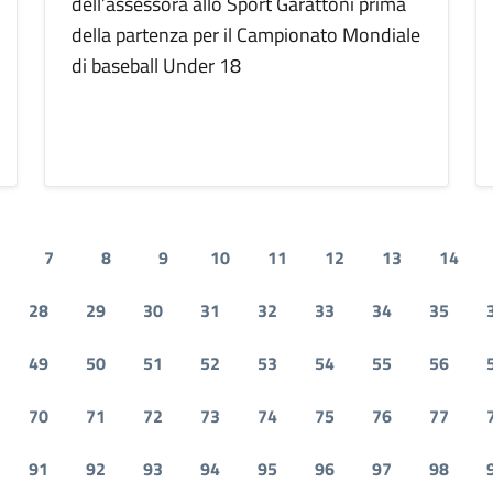
dell’assessora allo Sport Garattoni prima
della partenza per il Campionato Mondiale
di baseball Under 18
7
8
9
10
11
12
13
14
28
29
30
31
32
33
34
35
49
50
51
52
53
54
55
56
70
71
72
73
74
75
76
77
91
92
93
94
95
96
97
98