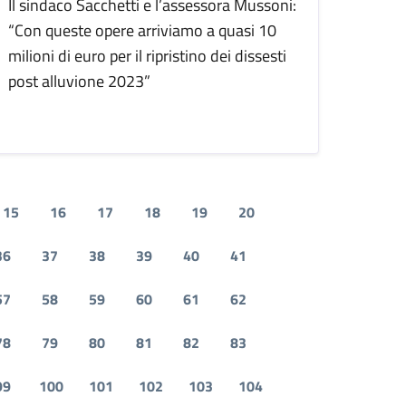
Il sindaco Sacchetti e l’assessora Mussoni:
“Con queste opere arriviamo a quasi 10
milioni di euro per il ripristino dei dissesti
post alluvione 2023”
15
16
17
18
19
20
36
37
38
39
40
41
57
58
59
60
61
62
78
79
80
81
82
83
99
100
101
102
103
104