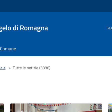
gelo di Romagna
Seg
il Comune
nale
>
Tutte le notizie (3886)