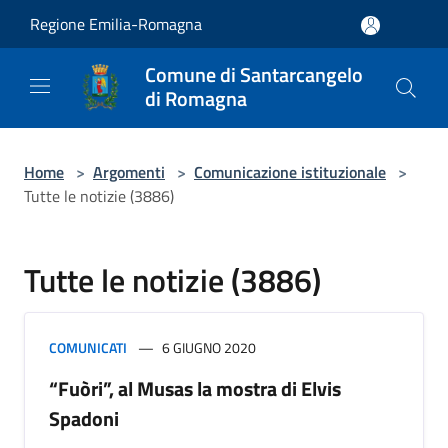
Salta al contenuto principale
Regione Emilia-Romagna
Comune di Santarcangelo
di Romagna
Home
>
Argomenti
>
Comunicazione istituzionale
>
Tutte le notizie (3886)
Tutte le notizie (3886)
COMUNICATI
6 GIUGNO 2020
“Fuòri”, al Musas la mostra di Elvis
Spadoni